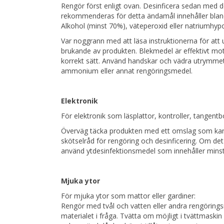
Rengör först enligt ovan. Desinficera sedan med 
rekommenderas för detta ändamål innehåller blan
Alkohol (minst 70%), väteperoxid eller natriumhypo
Var noggrann med att läsa instruktionerna för att 
brukande av produkten. Blekmedel är effektivt mot
korrekt sätt. Använd handskar och vädra utrymmet
ammonium eller annat rengöringsmedel.
Elektronik
För elektronik som läsplattor, kontroller, tangent
Överväg täcka produkten med ett omslag som kan t
skötselråd för rengöring och desinficering. Om det i
använd ytdesinfektionsmedel som innehåller minst
Mjuka ytor
För mjuka ytor som mattor eller gardiner:
Rengör med tvål och vatten eller andra rengöring
materialet i fråga. Tvätta om möjligt i tvättmaskin e