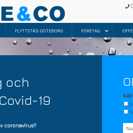
FLYTTSTÄD GÖTEBORG
FÖRETAG
OFFE
g och
O
Covid-19
Gäll
S
S
av coronavirus?