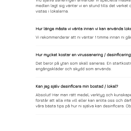
medlen lagt sig väntar vi en stund tills det verkat o
vistas i lokalerna.
Hur länge måste vi vänta innan vi kan använda loka
Vi rekommenderar att ni väntar 1 timme innan ni går
Hur mycket kostar en virussanering / desinficering
Det beror på ytan som skall saneras. En startkostn
engångskläder och skydd som används.
Kan jag själv desinficera min bostad / lokal?
Absolut! Har man rätt medel, verktyg och kunskap
förstår att alla inte vill eller kan anlita oss och där
våra bästa tips på hur ni själva kan desinficera. O