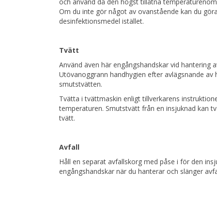
och använd då den högst tillåtna temperaturenom d
Om du inte gör något av ovanstående kan du gör
desinfektionsmedel istället.
Tvätt
Använd även här engångshandskar vid hantering av
Utövanoggrann handhygien efter avlägsnande av h
smutstvätten.
Tvätta i tvättmaskin enligt tillverkarens instruktio
temperaturen. Smutstvätt från en insjuknad kan t
tvätt.
Avfall
Håll en separat avfallskorg med påse i för den in
engångshandskar när du hanterar och slänger avfal