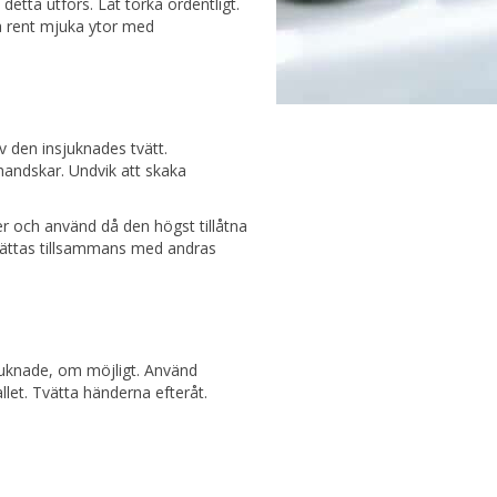
etta utförs. Låt torka ordentligt.
a rent mjuka ytor med
 den insjuknades tvätt.
andskar. Undvik att skaka
ner och använd då den högst tillåtna
vättas tillsammans med andras
sjuknade, om möjligt. Använd
let. Tvätta händerna efteråt.