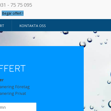
031 - 75 75 095
Begär offert !
RT
KONTAKTA OSS
FFERT
er
anering Företag
anering Privat