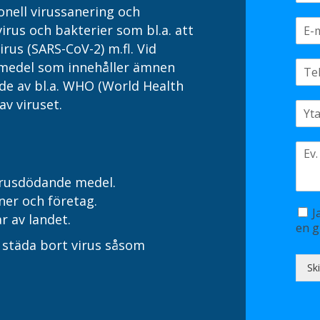
onell virussanering och
virus och bakterier som bl.a. att
irus (SARS-CoV-2) m.fl. Vid
 medel som innehåller ämnen
e av bl.a. WHO (World Health
av viruset.
irusdödande medel.
ner och företag.
J
ar av landet.
en g
 städa bort virus såsom
Sk