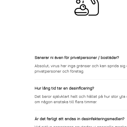
Sanerar ni även för privatpersoner / bostäder?
Absolut, virus har inga gränser och kan sprida sig ö
privatpersoner och företag.
Hur lång tid tar en desinficering?
Det beror självklart helt och hållet på hur stor yta
om någon enstaka till flera timmar.
Är det farligt att andas in desinfekteringsmedlen?
Vid själva saneringen använder vi speciella masker 