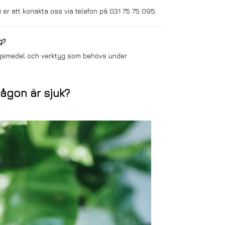
i er att konakta oss via telefon på
031 75 75 095.
g?
ringsmedel och verktyg som behövs under
någon är sjuk?