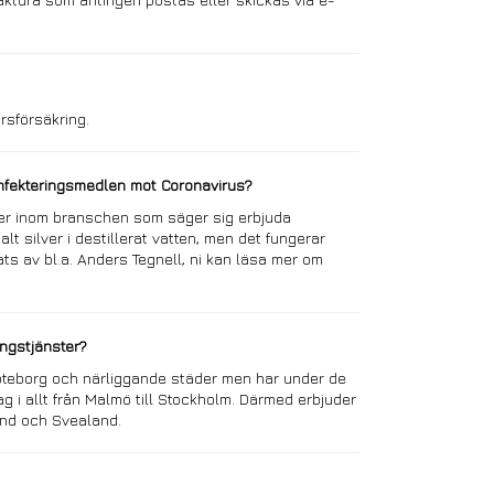
rsförsäkring.
infekteringsmedlen mot Coronavirus?
örer inom branschen som säger sig erbjuda
lt silver i destillerat vatten, men det fungerar
ts av bl.a. Anders Tegnell, ni kan läsa mer om
ingstjänster?
Göteborg och närliggande städer men har under de
 i allt från Malmö till Stockholm. Därmed erbjuder
land och Svealand.