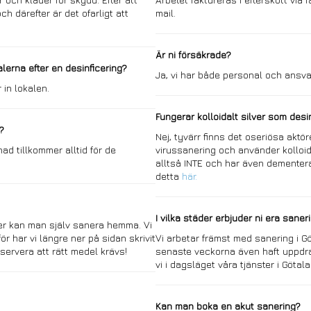
ch därefter är det ofarligt att
mail.
Är ni försäkrade?
lerna efter en desinficering?
Ja, vi har både personal och ansva
 in lokalen.
Fungerar kolloidalt silver som des
?
Nej, tyvärr finns det oseriösa akt
ad tillkommer alltid för de
virussanering och använder kolloida
alltså INTE och har även dementera
detta
här
.
I vilka städer erbjuder ni era saner
er kan man själv sanera hemma. Vi
för har vi längre ner på sidan skrivit
Vi arbetar främst med sanering i 
bservera att rätt medel krävs!
senaste veckorna även haft uppdrag
vi i dagsläget våra tjänster i Göta
Kan man boka en akut sanering?