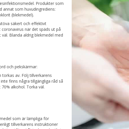
desinfektionsmedel. Produkter som
d annat som huvudingrediens:
klorit (blekmedel).
utöva säkert och effektivt
 coronavirus när det späds ut på
 väl. Blanda aldrig blekmedel med
bord och pekskärmar:
orkas av. Följ tillverkarens
nte finns några tillgängliga råd så
 70% alkohol. Torka väl.
smedel som är lämpliga för
nligt tillverkarens instruktioner