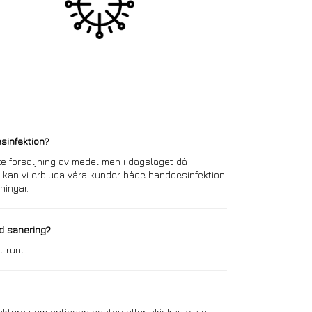
esinfektion?
e försäljning av medel men i dagslaget då
l kan vi erbjuda våra kunder både handdesinfektion
ningar.
ed sanering?
t runt.
 faktura som antingen postas eller skickas via e-