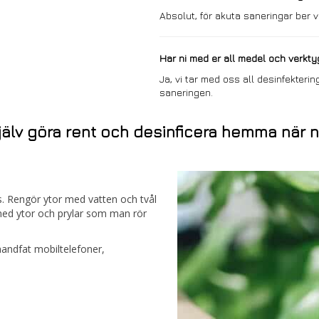
Absolut, för akuta saneringar ber v
Har ni med er all medel och verkty
Ja, vi tar med oss all desinfekte
saneringen.
jälv göra rent och desinficera hemma när 
 Rengör ytor med vatten och tvål
med ytor och prylar som man rör
handfat mobiltelefoner,