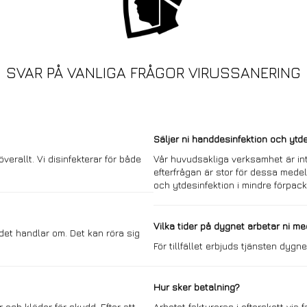
SVAR PÅ VANLIGA FRÅGOR VIRUSSANERING
Säljer ni handdesinfektion och ytd
verallt. Vi disinfekterar för både
Vår huvudsakliga verksamhet är int
efterfrågan är stor för dessa mede
och ytdesinfektion i mindre förpack
Vilka tider på dygnet arbetar ni m
 det handlar om. Det kan röra sig
För tillfället erbjuds tjänsten dygne
Hur sker betalning?
och kläder för skydd. Efter att
Arbetet faktureras i efterskott via