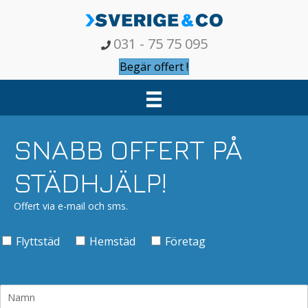
031 - 75 75 095
Begär offert !
SNABB OFFERT PÅ
STÄDHJÄLP!
Offert via e-mail och sms.
Flyttstäd
Hemstäd
Företag