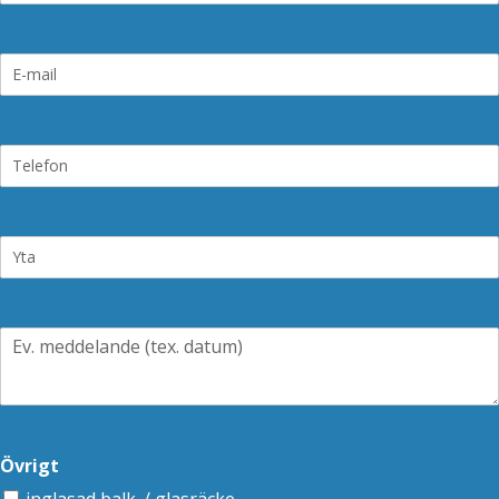
Övrigt
inglasad balk. / glasräcke