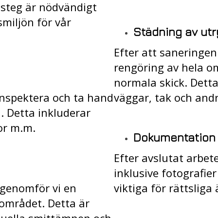
 steg är nödvändigt
smiljön för vår
Städning av u
Efter att saneringen
rengöring av hela omr
normala skick. Detta
nspektera och ta hand
väggar, tak och andr
. Detta inkluderar
or m.m.
Dokumentation
Efter avslutat arbe
inklusive fotografie
 genomför vi en
viktiga för rättslig
området. Detta är