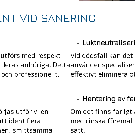
NT VID SANERING
Luktneutraliser
t utförs med respekt
Vid dödsfall kan det
 deras anhöriga. Detta
använder specialiser
 och professionellt.
effektivt eliminera 
Hantering av far
rjas utför vi en
Om det finns farligt 
tt identifiera
medicinska föremål, 
mnen, smittsamma
sätt.