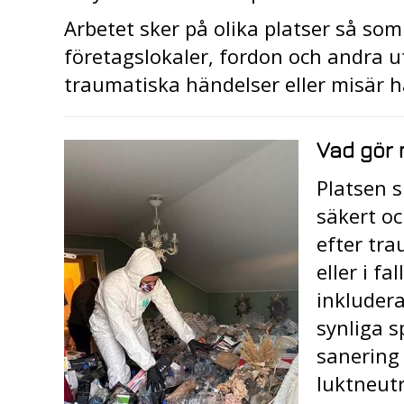
Arbetet sker på olika platser så som
företagslokaler, fordon och andra 
traumatiska händelser eller misär ha
Vad gör 
Platsen sk
säkert oc
efter tr
eller i f
inkluder
synliga s
sanering
luktneutr