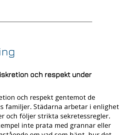
ing
iskretion och respekt under
kretion och respekt gentemot de
 familjer. Städarna arbetar i enlighet
er och följer strikta sekretessregler.
exempel inte prata med grannar eller
stående om vad som hänt, hur det