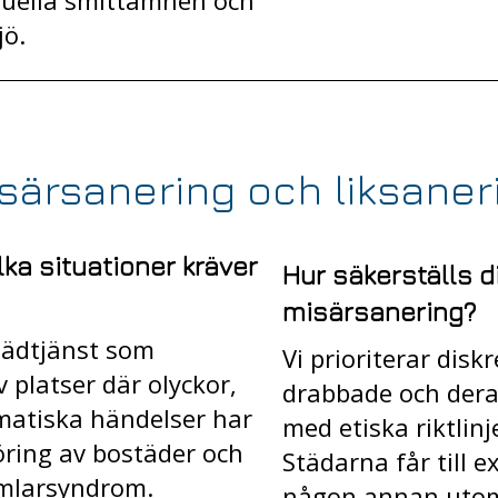
tuella smittämnen och
jö.
särsanering och liksaner
ka situationer kräver
Hur säkerställs d
misärsanering?
tädtjänst som
Vi prioriterar dis
 platser där olyckor,
drabbade och deras
umatiska händelser har
med etiska riktlinj
öring av bostäder och
Städarna får till 
mlarsyndrom.
någon annan utom