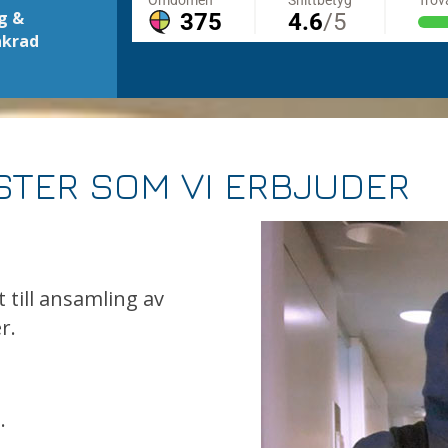
g &
äkrad
TER SOM VI ERBJUDER
till ansamling av
r.
.