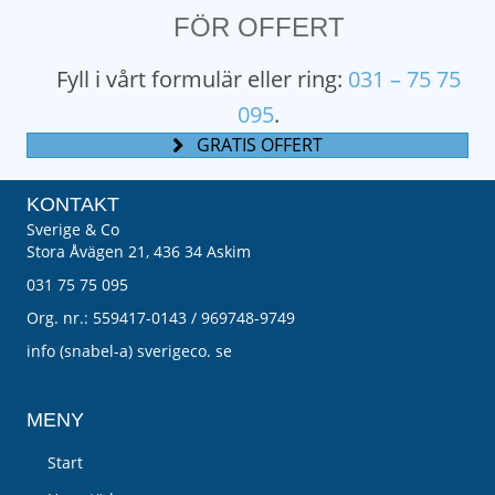
FÖR OFFERT
Fyll i vårt formulär eller
ring:
031 – 75 75
095
.
GRATIS OFFERT
KONTAKT
Sverige & Co
Stora Åvägen 21,
436 34 Askim
031 75 75 095
Org. nr.: 559417-0143 / 969748-9749
info (snabel-a) sverigeco. se
MENY
Start