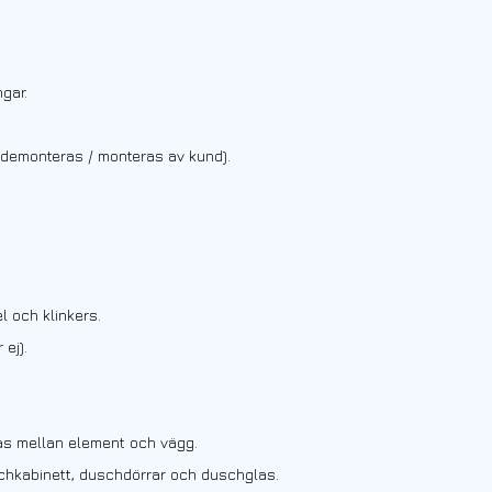
ngar.
ar demonteras / monteras av kund).
l och klinkers.
 ej).
ras mellan element och vägg.
chkabinett, duschdörrar och duschglas.