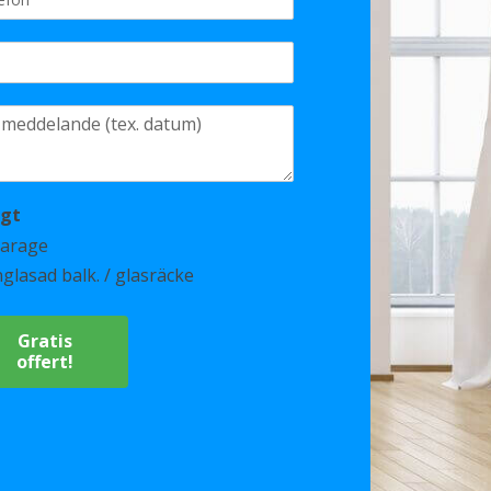
igt
arage
nglasad balk. / glasräcke
Gratis
offert!