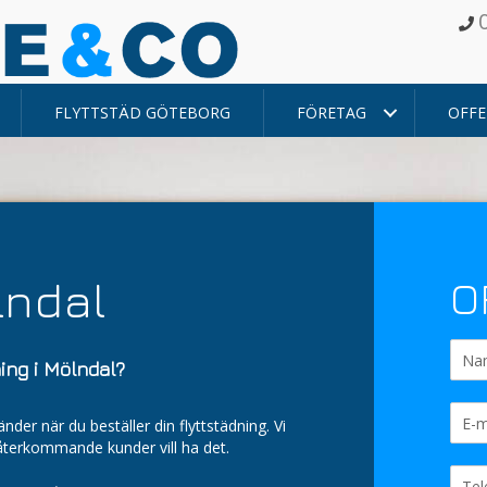
FLYTTSTÄD GÖTEBORG
FÖRETAG
OFFE
lndal
O
ing i Mölndal?
der när du beställer din flyttstädning. Vi
återkommande kunder vill ha det.