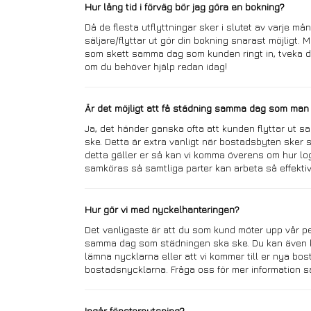
Hur lång tid i förväg bör jag göra en bokning?
Då de flesta utflyttningar sker i slutet av varje mån
säljare/flyttar ut gör din bokning snarast möjligt. 
som skett samma dag som kunden ringt in, tveka dä
om du behöver hjälp redan idag!
Är det möjligt att få städning samma dag som man f
Ja, det händer ganska ofta att kunden flyttar ut
ske.
Detta är extra vanligt när bostadsbyten ske
detta gäller er så kan vi komma överens om hur lo
samköras så samtliga parter kan arbeta så effektiv
Hur gör vi med nyckelhanteringen?
Det vanligaste är att du som kund möter upp vår 
samma dag som städningen ska ske. Du kan även ko
lämna nycklarna eller
att vi kommer till er nya bos
bostadsnycklarna. Fråga oss för mer information så
Ingår fönsterputsning?