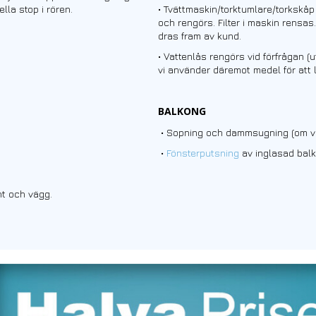
lla stop i rören.
• Tvättmaskin/torktumlare/torkskåp
och rengörs. Filter i maskin rensas
dras fram av kund.
• Vattenlås rengörs vid förfrågan (u
vi använder däremot medel för att 
BALKONG
• Sopning och dammsugning (om väd
•
Fönsterputsning
av inglasad balko
nt och vägg.