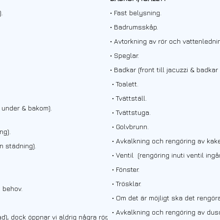
.
• Fast belysning.
• Badrumsskåp.
• Avtorkning av rör och vattenledni
• Speglar.
• Badkar (front till jacuzzi & badk
• Toalett.
• Tvättställ.
s under & bakom).
• Tvättstuga.
• Golvbrunn.
ng).
• Avkalkning och rengöring av kake
n städning).
• Ventil (rengöring inuti ventil ingår
• Fönster.
• Trösklar.
d behov.
• Om det är möjligt ska det rengö
• Avkalkning och rengöring av dus
d), dock öppnar vi aldrig några rör,