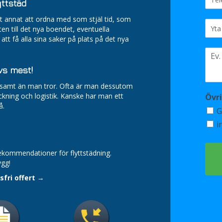
yttstäd
et annat att ordna med som stjäl tid, som
tten till det nya boendet, eventuella
tt få alla sina saker på plats på det nya
vs mest!
tsamt än man tror. Ofta är man dessutom
ckning och logistik. Kanske har man ett
Övr
å.
G
i
rekommendationer för flyttstädning.
ygg!
fri offert
→