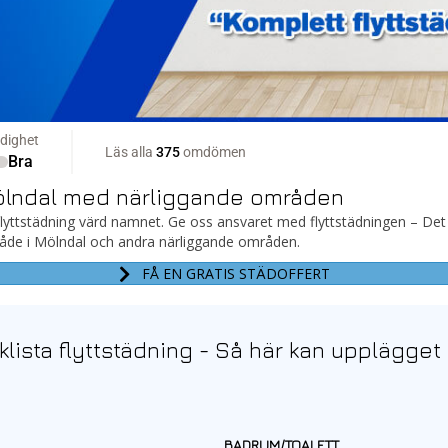
 Mölndal med närliggande områden
lyttstädning värd namnet. Ge oss ansvaret med flyttstädningen – Det fri
både i Mölndal och andra närliggande områden.
FÅ EN GRATIS STÄDOFFERT
lista flyttstädning - Så här kan upplägget 
BADRUM/TOALETT