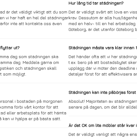
Hur lång tid tar städningen?
ad är det väldigt viktigt att du som
Det är väldigt svårt att lova en vi
Men vi har haft en hel del städningar
krav. Dessutom är alla hus/lägenhe
rför inte att kontakta oss även
med en halv- till en hel arbetsdag.
Göteborg, är det utanför Göteborg bö
lyttar ut?
Städningen måste vara klar innan 12
 samma dag som städningen ska
Det händer ofta att vi har städning
r samma dag. Meddela gärna om
t.ex. bero på att bostadsbytet sker
gistiken och städningen skall
upplägg där vi möter den deadline
t som möjligt.
detaljer först för att effektivisera 
Städningen kan inte påbörjas först 
personal i bostaden på morgonen
Absolut! Majoriteten av städningar
mma förbi vårt kontor för att
senare på dagen, om det blir allde
tad eller arbetsplats för att hämta
 kan vi hjälpa er på bästa sätt.
Är det OK om lite möbler står kvar
Det är väldigt vanligt att några en