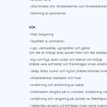
•
Alla fönster (ink. fönsterkarmar och fönsterbänkar)
•
Damning av persienner
KÖK
• Fast belysning.
• Spisfläkt & ventilation.
• Ugn, värmeskåp, ugnsplåtar och galler.
(om det är möjligt dras spisen fram och det städa
• Kyl och frys, även under och bakom om möjligt.
(måste vara avfrostat och framdragen innan städni
• Skåp, lådor, luckor och hyllor (måste tömmas inna
• Arbetsbänkar, diskbänk och hoar.
• A
vfettning och avtorkning av kakel.
• Diskmaskin rengörs på in-/utsidan. Avkalkning vi
• Avfettning och rengöring på utsidan av fläktkåpor.
• Vattenlås rengörs vid förfrågan (utan extra kostna