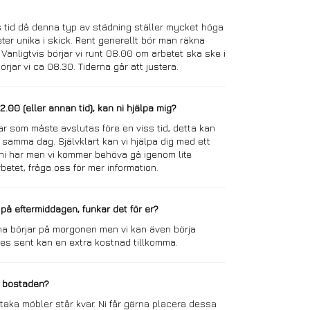
ss tid då denna typ av städning ställer mycket höga
ter unika i skick. Rent generellt bör man räkna
 Vanligtvis börjar vi runt 08.00 om arbetet ska ske i
rjar vi ca 08.30. Tiderna går att justera.
.00 (eller annan tid), kan ni hjälpa mig?
ar som måste avslutas före en viss tid, detta kan
 samma dag. Självklart kan vi hjälpa dig med ett
 ni har men vi kommer behöva gå igenom lite
arbetet, fråga oss för mer information.
på eftermiddagen, funkar det för er?
na börjar på morgonen men vi kan även börja
les sent kan en extra kostnad tillkomma.
 i bostaden?
staka möbler står kvar. Ni får gärna placera dessa