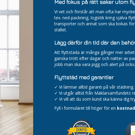
Med fokus på rätt saker utom fl
Vi vet och förstår att man ofta har myck
tex. ned-packning, logistik kring själva fly
transporter och annat som ska bokas för a
stället.
Lägg därför din tid där den behö
Att flyttstäda är många gånger mer arbe
ganska trött efter dagar och nätter av pa
jobb man ska vara pigg och alert på ocks
Flyttstäd med garantier
✓ Vi lämnar alltid garanti på vår städning.
✓ Vi utgår alltid från Mäklarsamfundets 
✓ Vi vill att du som kund ska känna dig tr
Fyll i formuläret till höger för en
kostnads