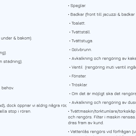
• Speglar.
• Badkar (front till jacuzzi & badk
• Toalett.
• Tvättställ.
s under & bakom).
• Tvättstuga.
• Golvbrunn.
ng).
• Avkalkning och rengöring av kake
n städning).
• Ventil (rengöring inuti ventil ingår
• Fönster.
• Trösklar.
d behov.
• Om det är möjligt ska det rengö
• Avkalkning och rengöring av dus
d), dock öppnar vi aldrig några rör,
lla stop i rören.
• Tvättmaskin/torktumlare/torkskåp
och rengörs. Filter i maskin rensas
dras fram av kund.
• Vattenlås rengörs vid förfrågan (u