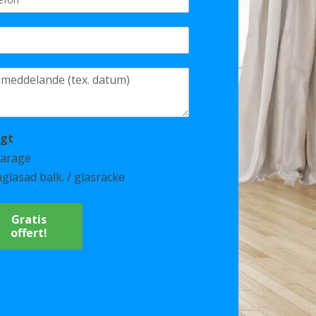
igt
arage
nglasad balk. / glasräcke
Gratis
offert!