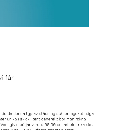
i får
ss tid då denna typ av städning ställer mycket höga
ter unika i skick. Rent generellt bör man räkna
 Vanligtvis börjar vi runt 08.00 om arbetet ska ske i
rjar vi ca 08.30. Tiderna går att justera.