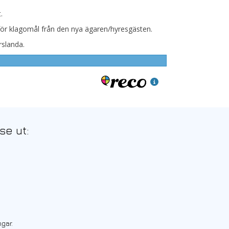
.
 för klagomål från den nya ägaren/hyresgästen.
rslanda.
se ut:
ngar.