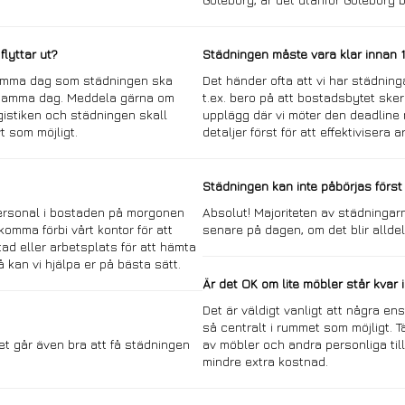
lyttar ut?
Städningen måste vara klar innan 12
 samma dag som städningen ska
Det händer ofta att vi har städning
r samma dag. Meddela gärna om
t.ex. bero på att bostadsbytet sker
gistiken och städningen skall
upplägg där vi möter den deadline
t som möjligt.
detaljer först för att effektivisera 
Städningen kan inte påbörjas först 
personal i bostaden på morgonen
Absolut! Majoriteten av städningar
mma förbi vårt kontor för att
senare på dagen, om det blir allde
tad eller arbetsplats för att hämta
 kan vi hjälpa er på bästa sätt.
Är det OK om lite möbler står kvar
Det är väldigt vanligt att några en
så centralt i rummet som möjligt. Tä
Det går även bra att få städningen
av möbler och andra personliga till
mindre extra kostnad.