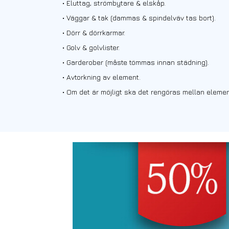
• Eluttag, strömbytare & elskåp.
• Väggar & tak (dammas & spindelväv tas bort).
• Dörr & dörrkarmar.
• Golv & golvlister.
• Garderober
(måste tömmas innan städning).
• Avtorkning av element.
• Om det är möjligt ska det rengöras mellan eleme