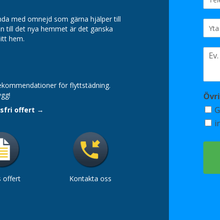
anda med omnejd som gärna hjälper till
jen till det nya hemmet är det ganska
itt hem.
rekommendationer för flyttstädning.
ygg!
Övr
G
fri offert
→
i
 offert
Kontakta oss