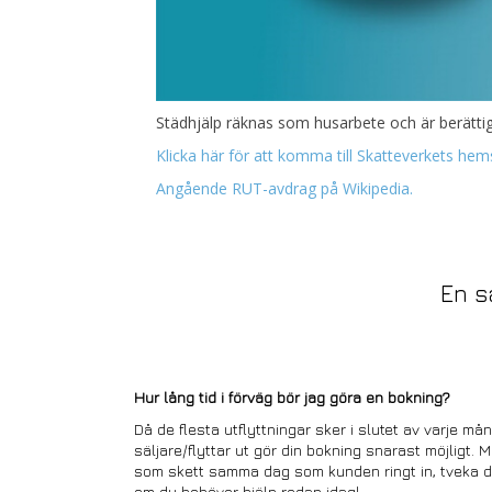
Städhjälp räknas som husarbete och är berättig
Klicka här för att komma till Skatteverkets hem
Angående RUT-avdrag på Wikipedia.
En s
Hur lång tid i förväg bör jag göra en bokning?
Då de flesta utflyttningar sker i slutet av varje mån
säljare/flyttar ut gör din bokning snarast möjligt. 
som skett samma dag som kunden ringt in, tveka dä
om du behöver hjälp redan idag!