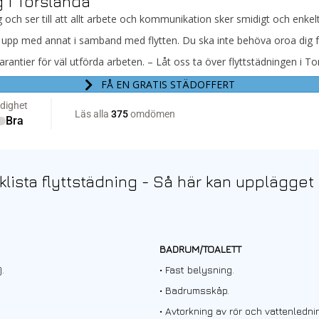
g i Torslanda
g och ser till att allt arbete och kommunikation sker smidigt och enkelt
ullt upp med annat i samband med flytten. Du ska inte behöva oroa dig
arantier för väl utförda arbeten. – Låt oss ta över flyttstädningen i To
FÅ EN GRATIS STÄDOFFERT
lista flyttstädning - Så här kan upplägget 
BADRUM/TOALETT
.
• Fast belysning.
• Badrumsskåp.
• Avtorkning av rör och vattenledni