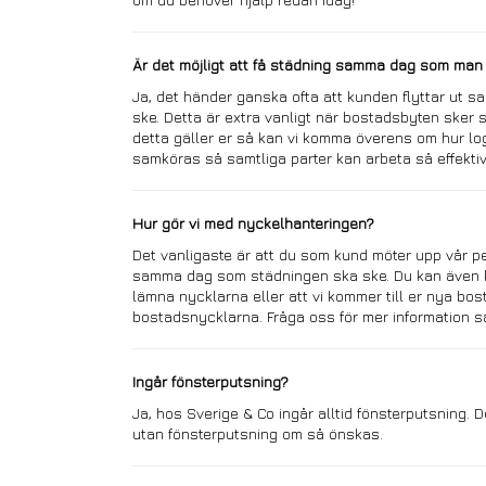
Är det möjligt att få städning samma dag som man f
Ja, det händer ganska ofta att kunden flyttar ut
ske.
Detta är extra vanligt när bostadsbyten ske
detta gäller er så kan vi komma överens om hur lo
samköras så samtliga parter kan arbeta så effektiv
Hur gör vi med nyckelhanteringen?
Det vanligaste är att du som kund möter upp vår 
samma dag som städningen ska ske. Du kan även ko
lämna nycklarna eller
att vi kommer till er nya bos
bostadsnycklarna. Fråga oss för mer information så
Ingår fönsterputsning?
Ja, hos Sverige & Co ingår alltid fönsterputsning. 
utan fönsterputsning om så önskas.