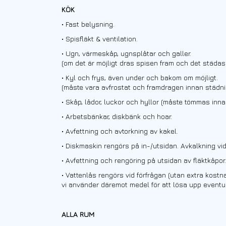
KÖK
• Fast belysning.
• Spisfläkt & ventilation.
• Ugn, värmeskåp, ugnsplåtar och galler.
(om det är möjligt dras spisen fram och det städa
• Kyl och frys, även under och bakom om möjligt.
(måste vara avfrostat och framdragen innan städni
• Skåp, lådor, luckor och hyllor (måste tömmas inna
• Arbetsbänkar, diskbänk och hoar.
• A
vfettning och avtorkning av kakel.
• Diskmaskin rengörs på in-/utsidan. Avkalkning vi
• Avfettning och rengöring på utsidan av fläktkåpor.
• Vattenlås rengörs vid förfrågan (utan extra kostna
vi använder däremot medel för att lösa upp eventue
ALLA RUM