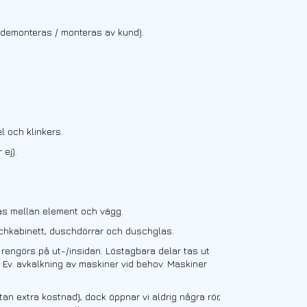
ar demonteras / monteras av kund).
l och klinkers.
 ej).
ras mellan element och vägg.
chkabinett, duschdörrar och duschglas.
 rengörs på ut-/insidan. Löstagbara delar tas ut
. Ev. avkalkning av maskiner vid behov. Maskiner
tan extra kostnad), dock öppnar vi aldrig några rör,