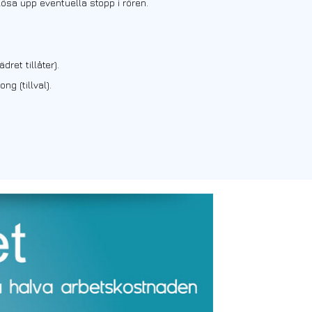
lösa upp eventuella stopp i rören.
ret tillåter).
ng (tillval).