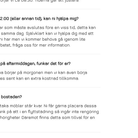
.00 (eller annan tid), kan ni hjälpa mig?
ar som måste avslutas före en viss tid, detta kan
 samma dag. Självklart kan vi hjälpa dig med ett
 ni har men vi kommer behöva gå igenom lite
arbetet, fråga oss för mer information.
på eftermiddagen, funkar det för er?
na börjar på morgonen men vi kan även börja
les sent kan en extra kostnad tillkomma.
 i bostaden?
staka möbler står kvar. Ni får gärna placera dessa
nk på att i en flyttstädning så ingår inte rengöring
hörigheter. Däremot finns detta som tillval för en