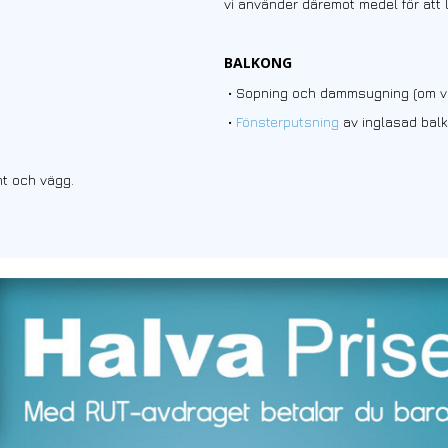
vi använder däremot medel för att 
BALKONG
• Sopning och dammsugning (om väd
•
Fönsterputsning
av inglasad balko
nt och vägg.