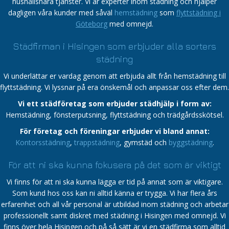
hushållsnära tjänster. Vi är experter inom städning och hjälper
dagligen våra kunder med såväl
hemstädning
som
flyttstädning i
Göteborg
med omnejd.
Städfirman i Hisingen som erbjuder alla sorters
städning
Vi underlättar er vardag genom att erbjuda allt från hemstädning till
flyttstädning. Vi lyssnar på era önskemål och anpassar oss efter dem.
Vi ett städföretag som erbjuder städhjälp i form av:
Hemstädning, fönsterputsning, flyttstädning och trädgårdsskötsel.
För företag och föreningar erbjuder vi bland annat:
Kontorsstädning
,
trappstädning
, gymstäd och
byggstädning
.
För att ni ska kunna fokusera på det som är viktigt
Vi finns för att ni ska kunna lägga er tid på annat som är viktigare.
Som kund hos oss kan ni alltid känna er trygga. Vi har flera års
erfarenhet och all vår personal är utbildad inom städning och arbetar
professionellt samt diskret med städning i Hisingen med omnejd. Vi
finns över hela Hisingen och på så sätt är vi en städfirma som alltid