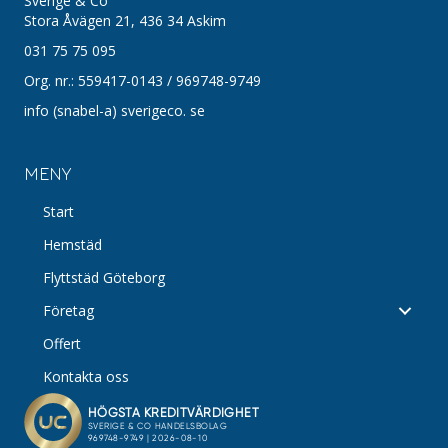
Sverige & Co
Stora Åvägen 21,
436 34 Askim
031 75 75 095
Org. nr.: 559417-0143 / 969748-9749
info (snabel-a) sverigeco. se
MENY
Start
Hemstäd
Flyttstäd Göteborg
Företag
Offert
Kontakta oss