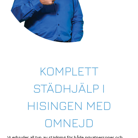
KOMPLETT
STÄDHJÄLP I
HISINGEN MED
OMNEJD
Vi erbjuder all typ av städning för både privatpersoner och